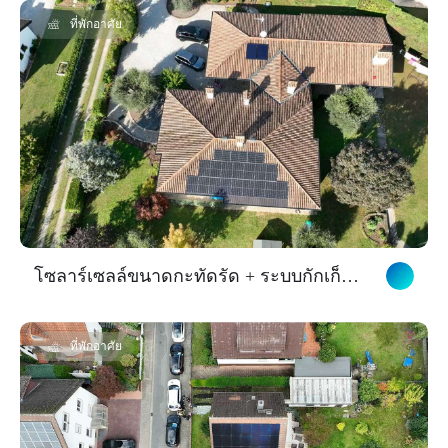
ประสิทธิภาพจาก Skyworth
ที่พักอาศัย
โซลาร์เซลล์ขนาดกะทัดรัด + ระบบกักเก็บ
พลังงานสำหรับการใช้อย่างอิสระในชีวิต
ประจำวันในเมืองแฟรงก์เฟิร์ต
ที่พักอาศัย