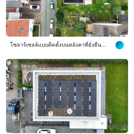
โซลาร์เซลล์แบบติดตั้งบนหลังคาที่ยั่งยืนจับ
คู่กับแบตเตอรี่อัจฉริยะในแฟรงก์เฟิร์ต
ที่พักอาศัย